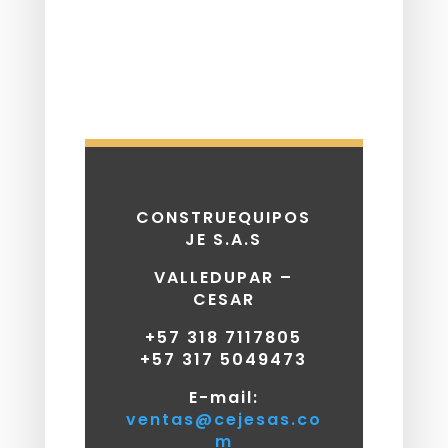
CONSTRUEQUIPOS
JE S.A.S
VALLEDUPAR –
CESAR
+57 318 7117805
+57 317 5049473
E-mail:
ventas@cejesas.co
m